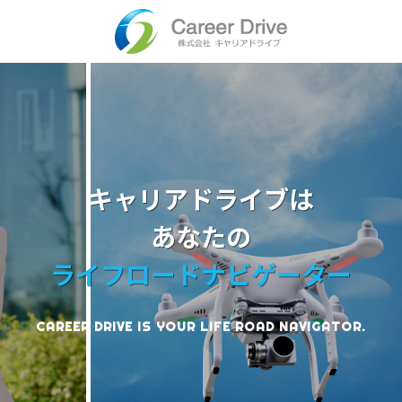
Skip
to
content
キャリアドライブは
あなたの
ライフロードナビゲーター
CAREER DRIVE IS YOUR LIFE ROAD NAVIGATOR.